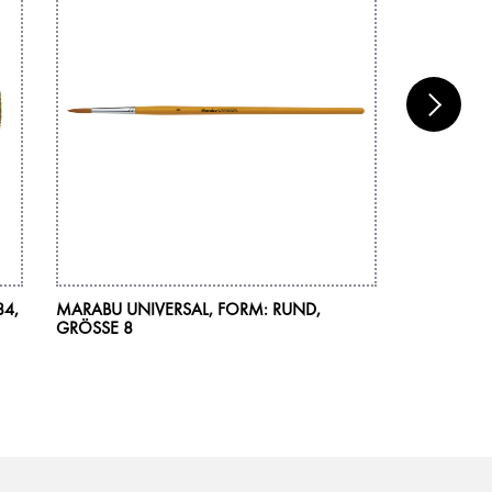
84,
MARABU UNIVERSAL, FORM: RUND,
MARABU DE
GRÖSSE 8
6 X 15 ML