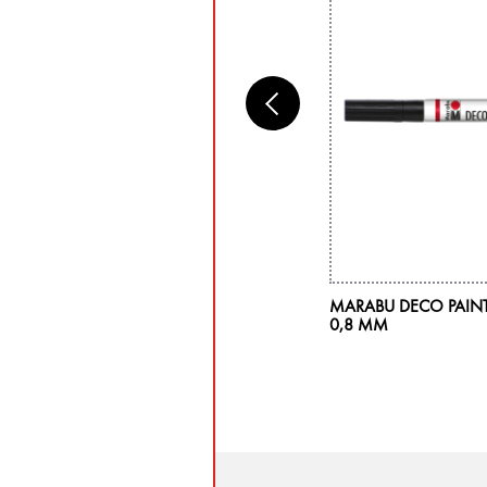
RABU DECORMATT ACRYL STARTER-SET,
MARABU DECO PAINT
X 15 ML
0,8 MM