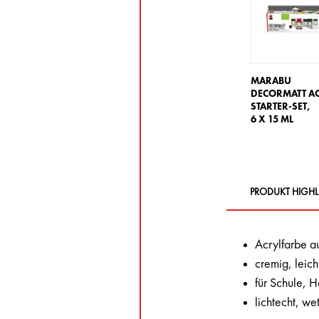
MARABU
DECORMATT A
STARTER-SET,
6 X 15 ML
PRODUKT HIGHL
Acrylfarbe a
cremig, leich
für Schule, 
lichtecht, wet