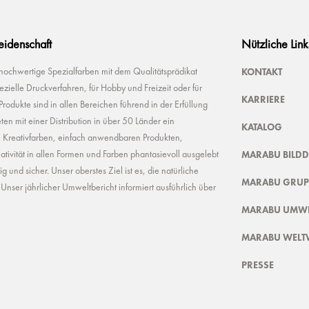
Leidenschaft
Nützliche Link
KONTAKT
 hochwertige Spezialfarben mit dem Qualitätsprädikat
ielle Druckverfahren, für Hobby und Freizeit oder für
KARRIERE
odukte sind in allen Bereichen führend in der Erfüllung
ten mit einer Distribution in über 50 Länder ein
KATALOG
n Kreativfarben, einfach anwendbaren Produkten,
MARABU BILD
ivität in allen Formen und Farben phantasievoll ausgelebt
und sicher. Unser oberstes Ziel ist es, die natürliche
MARABU GRUP
nser jährlicher Umweltbericht informiert ausführlich über
MARABU UMWE
MARABU WELT
PRESSE