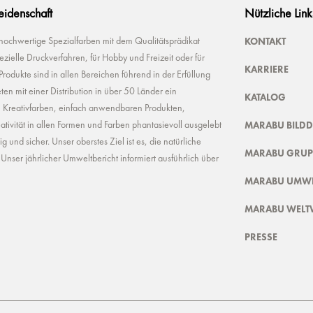
Leidenschaft
Nützliche Link
KONTAKT
 hochwertige Spezialfarben mit dem Qualitätsprädikat
ielle Druckverfahren, für Hobby und Freizeit oder für
KARRIERE
odukte sind in allen Bereichen führend in der Erfüllung
ten mit einer Distribution in über 50 Länder ein
KATALOG
n Kreativfarben, einfach anwendbaren Produkten,
MARABU BILD
ivität in allen Formen und Farben phantasievoll ausgelebt
und sicher. Unser oberstes Ziel ist es, die natürliche
MARABU GRUP
nser jährlicher Umweltbericht informiert ausführlich über
MARABU UMWE
MARABU WELT
PRESSE