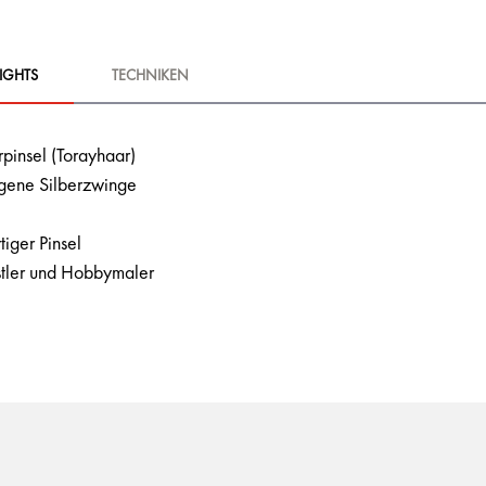
IGHTS
TECHNIKEN
rpinsel (Torayhaar)
gene Silberzwinge
iger Pinsel
nstler und Hobbymaler