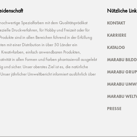
Leidenschaft
Nützliche Link
KONTAKT
 hochwertige Spezialfarben mit dem Qualitätsprädikat
ielle Druckverfahren, für Hobby und Freizeit oder für
KARRIERE
odukte sind in allen Bereichen führend in der Erfüllung
ten mit einer Distribution in über 50 Länder ein
KATALOG
n Kreativfarben, einfach anwendbaren Produkten,
MARABU BILD
ivität in allen Formen und Farben phantasievoll ausgelebt
und sicher. Unser oberstes Ziel ist es, die natürliche
MARABU GRUP
nser jährlicher Umweltbericht informiert ausführlich über
MARABU UMWE
MARABU WELT
PRESSE