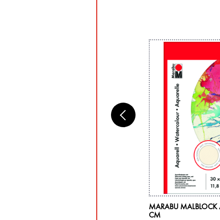
RABU KUNSTSTOFF-MISCHPALETTE
MARABU MALBLOCK A
AL
CM