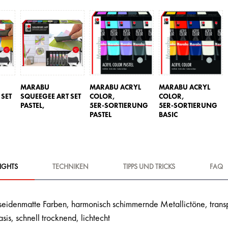
MARABU
MARABU ACRYL
MARABU ACRYL
 SET
SQUEEGEE ART SET
COLOR,
COLOR,
PASTEL,
5ER-SORTIERUNG
5ER-SORTIERUNG
PASTEL
BASIC
IGHTS
TECHNIKEN
TIPPS UND TRICKS
FAQ
seidenmatte Farben, harmonisch schimmernde Metallictöne, transp
is, schnell trocknend, lichtecht