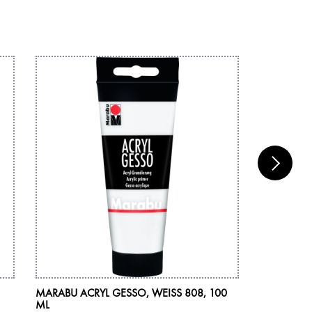
MARABU ACRYL GESSO, WEISS 808, 100 M
MARABU AR
L
COMBINA