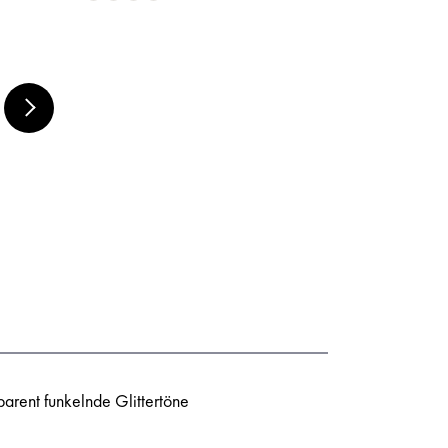
MARABU ACRYL
COLOR SET 6 X 80
ML,
arent funkelnde Glittertöne