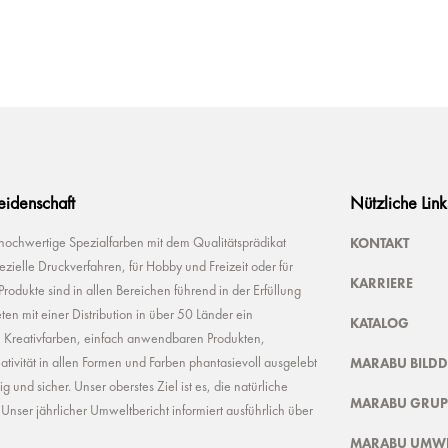
Leidenschaft
Nützliche Link
KONTAKT
 hochwertige Spezialfarben mit dem Qualitätsprädikat
ielle Druckverfahren, für Hobby und Freizeit oder für
KARRIERE
odukte sind in allen Bereichen führend in der Erfüllung
ten mit einer Distribution in über 50 Länder ein
KATALOG
n Kreativfarben, einfach anwendbaren Produkten,
MARABU BILD
ivität in allen Formen und Farben phantasievoll ausgelebt
und sicher. Unser oberstes Ziel ist es, die natürliche
MARABU GRUP
nser jährlicher Umweltbericht informiert ausführlich über
MARABU UMWE