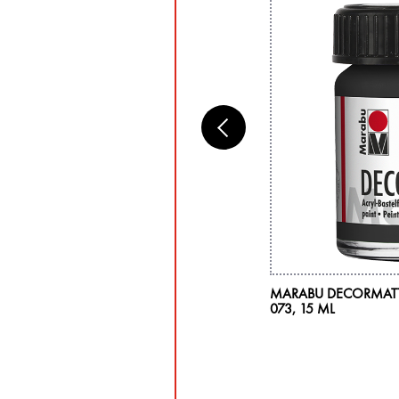
RABU UNIVERSAL, FORM: RUND,
MARABU DECORMATT
ÖSSE 8
073, 15 ML