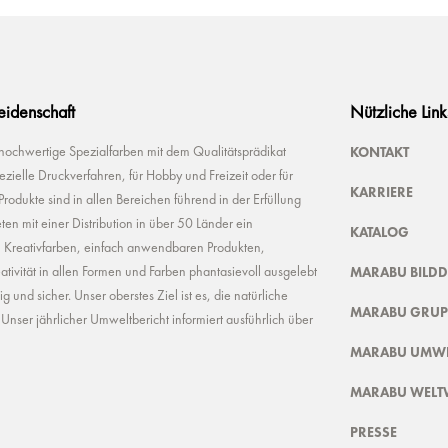
Leidenschaft
Nützliche Link
KONTAKT
 hochwertige Spezialfarben mit dem Qualitätsprädikat
ielle Druckverfahren, für Hobby und Freizeit oder für
KARRIERE
odukte sind in allen Bereichen führend in der Erfüllung
ten mit einer Distribution in über 50 Länder ein
KATALOG
n Kreativfarben, einfach anwendbaren Produkten,
MARABU BILD
ivität in allen Formen und Farben phantasievoll ausgelebt
und sicher. Unser oberstes Ziel ist es, die natürliche
MARABU GRUP
nser jährlicher Umweltbericht informiert ausführlich über
MARABU UMWE
MARABU WELT
PRESSE