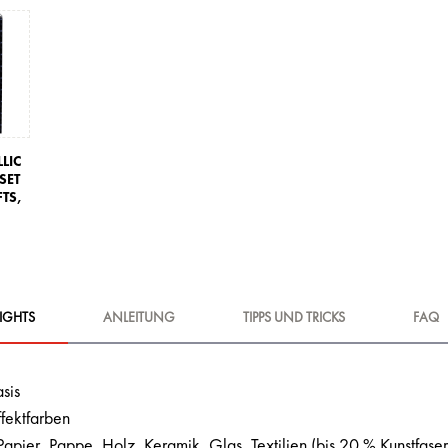
LIC
SET
TS,
IGHTS
ANLEITUNG
TIPPS UND TRICKS
FAQ
sis
ffektfarben
Papier, Pappe, Holz, Keramik, Glas, Textilien (bis 20 % Kunstfaser