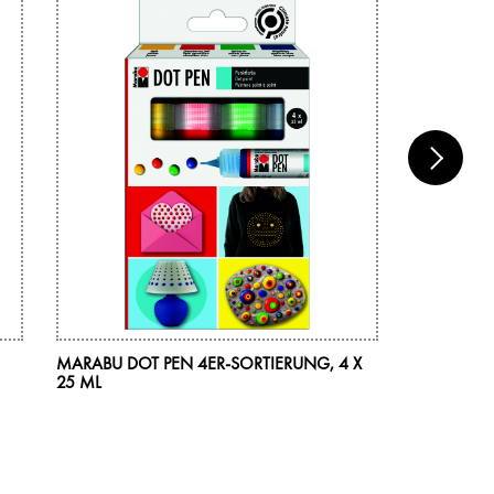
-
MARABU DOT PEN 4ER-SORTIERUNG, 4 X
MARABU PE
25 ML
25 ML