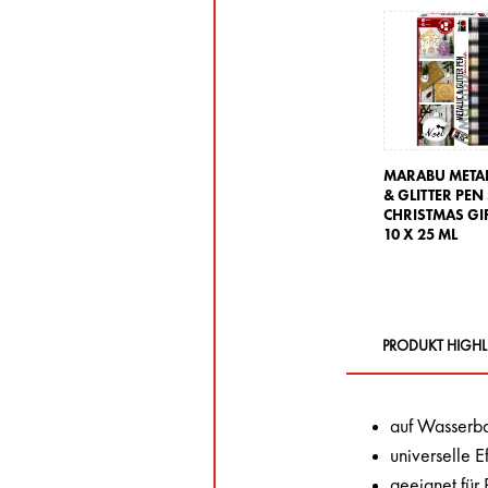
MARABU METAL
& GLITTER PEN 
CHRISTMAS GIF
10 X 25 ML
PRODUKT HIGHL
auf Wasserba
universelle E
geeignet für 