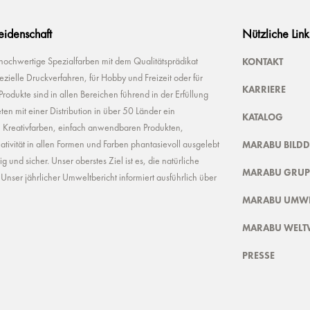
Leidenschaft
Nützliche Link
KONTAKT
 hochwertige Spezialfarben mit dem Qualitätsprädikat
ielle Druckverfahren, für Hobby und Freizeit oder für
KARRIERE
odukte sind in allen Bereichen führend in der Erfüllung
ten mit einer Distribution in über 50 Länder ein
KATALOG
n Kreativfarben, einfach anwendbaren Produkten,
MARABU BILD
ivität in allen Formen und Farben phantasievoll ausgelebt
und sicher. Unser oberstes Ziel ist es, die natürliche
MARABU GRUP
nser jährlicher Umweltbericht informiert ausführlich über
MARABU UMWE
MARABU WELT
PRESSE