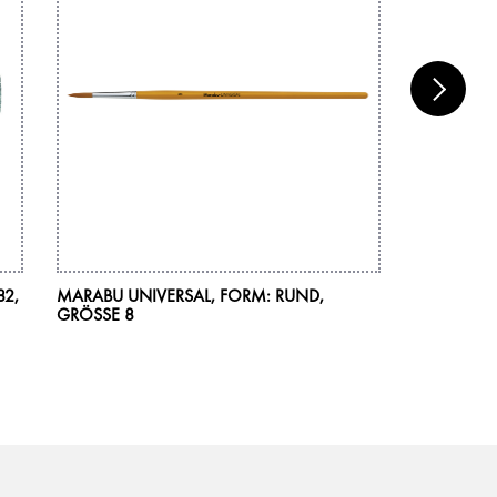
82,
MARABU UNIVERSAL, FORM: RUND,
MARABU BR
GRÖSSE 8
073, 0,8 