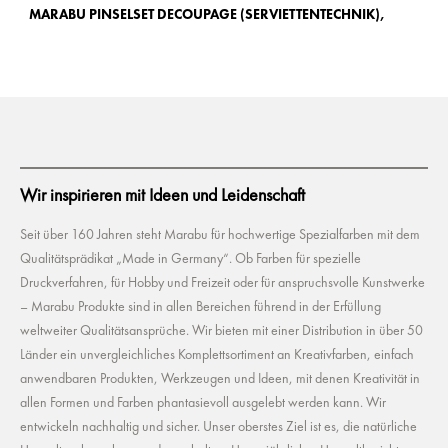
MARABU PINSELSET DECOUPAGE (SERVIETTENTECHNIK),
MA
Wir inspirieren mit Ideen und Leidenschaft
Seit über 160 Jahren steht Marabu für hochwertige Spezialfarben mit dem
Qualitätsprädikat „Made in Germany“. Ob Farben für spezielle
Druckverfahren, für Hobby und Freizeit oder für anspruchsvolle Kunstwerke
– Marabu Produkte sind in allen Bereichen führend in der Erfüllung
weltweiter Qualitätsansprüche. Wir bieten mit einer Distribution in über 50
Länder ein unvergleichliches Komplettsortiment an Kreativfarben, einfach
anwendbaren Produkten, Werkzeugen und Ideen, mit denen Kreativität in
allen Formen und Farben phantasievoll ausgelebt werden kann. Wir
entwickeln nachhaltig und sicher. Unser oberstes Ziel ist es, die natürliche