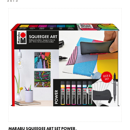
SETS
MARABU SQUEEGEE ART SET POWER,
MA