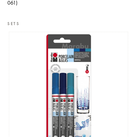
061)
SETS