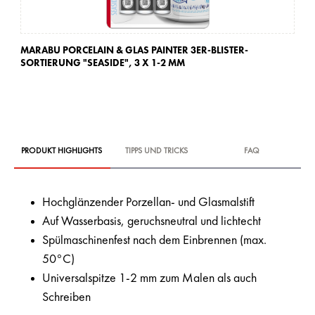
MARABU PORCELAIN & GLAS PAINTER 3ER-BLISTER-
MA
SORTIERUNG "SEASIDE",
3 X 1-2 MM
SO
PRODUKT HIGHLIGHTS
TIPPS UND TRICKS
FAQ
Hochglänzender Porzellan- und Glasmalstift
Auf Wasserbasis, geruchsneutral und lichtecht
Spülmaschinenfest nach dem Einbrennen (max.
50°C)
Universalspitze 1-2 mm zum Malen als auch
Schreiben