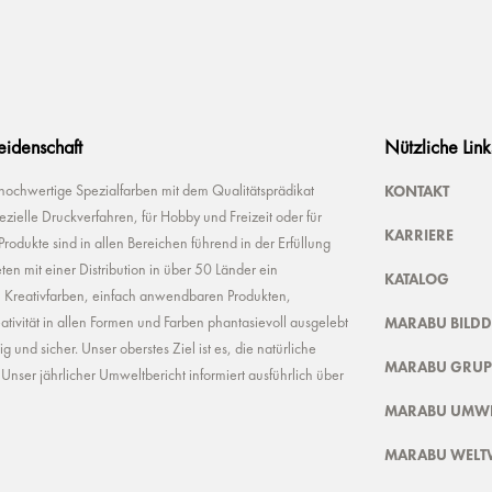
Leidenschaft
Nützliche Link
KONTAKT
 hochwertige Spezialfarben mit dem Qualitätsprädikat
ielle Druckverfahren, für Hobby und Freizeit oder für
KARRIERE
odukte sind in allen Bereichen führend in der Erfüllung
ten mit einer Distribution in über 50 Länder ein
KATALOG
n Kreativfarben, einfach anwendbaren Produkten,
MARABU BILD
ivität in allen Formen und Farben phantasievoll ausgelebt
und sicher. Unser oberstes Ziel ist es, die natürliche
MARABU GRUP
nser jährlicher Umweltbericht informiert ausführlich über
MARABU UMWE
MARABU WELT