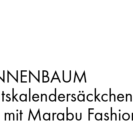
ANNENBAUM
tskalendersäckchen 
mit Marabu Fashio