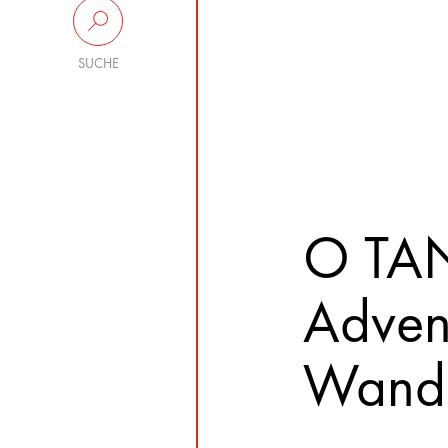
SUCHE
O T
Adven
Wand 