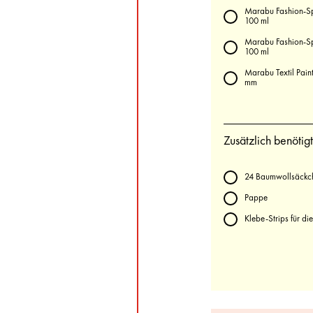
Marabu Fashion-S
100 ml
Marabu Fashion-S
100 ml
Marabu Textil Pain
mm
Zusätzlich benötigt
24 Baumwollsäckc
Pappe
Klebe-Strips für d