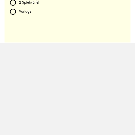
2 Spielwürfel
Vorlage
Downloads
VORLAGE BACKGAMMON-SPIEL MARABU YONO
MARKER UND TEXTIL
Tipps und Tricks