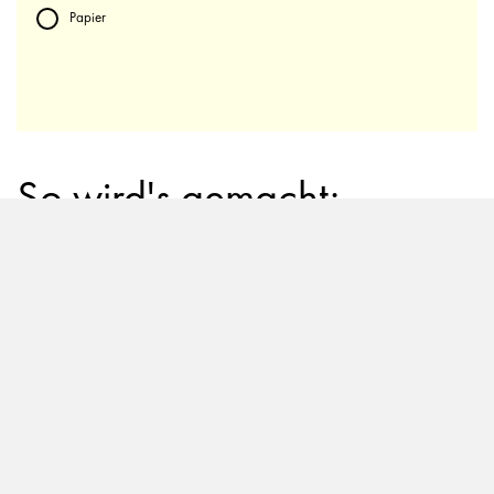
Papier
So wird's gemacht:
Die Beachtennis-Schläger vor dem Bemalen bei
Bedarf reinigen. Sie sollten sauber und trocken
sein. Im ersten Schritt die gewünschten Muster mit
dem Bleistift auf den Holzschlägern skizzieren.