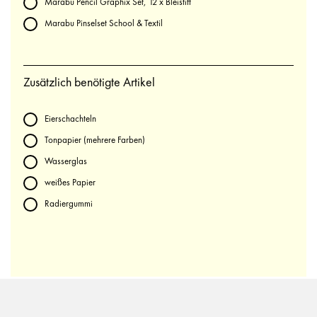
Marabu Pencil Graphix Set, 12 x Bleistift
Marabu Pinselset School & Textil
Zusätzlich benötigte Artikel
Eierschachteln
Tonpapier (mehrere Farben)
Wasserglas
weißes Papier
Radiergummi