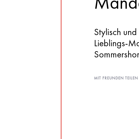
Manda
Stylisch un
Lieblings-M
Sommershort
MIT FREUNDEN TEILEN