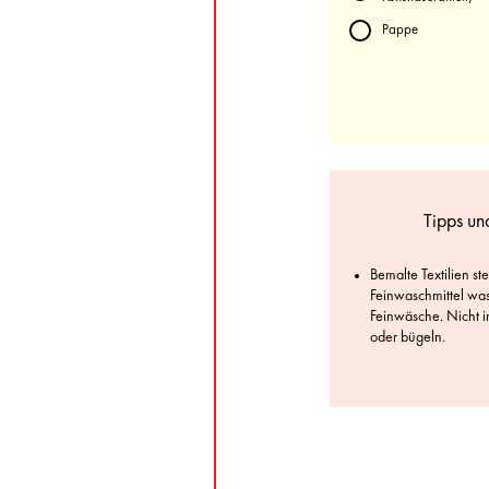
Pappe
Tipps un
Bemalte Textilien ste
Feinwaschmittel wa
Feinwäsche. Nicht i
oder bügeln.