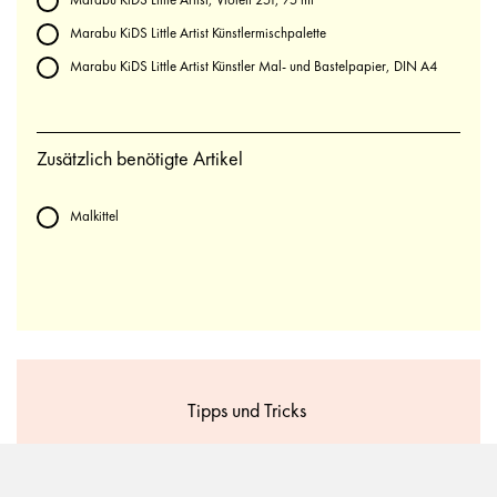
Marabu KiDS Little Artist, Violett 251, 75 ml
Marabu KiDS Little Artist Künstlermischpalette
Marabu KiDS Little Artist Künstler Mal- und Bastelpapier, DIN A4
Zusätzlich benötigte Artikel
Malkittel
Tipps und Tricks
Das Papier kann vorbereitet werden. Z. B. kann eine Hand oder
eine Vase aufgemalt werden. Dann wirkt es, als ob die Blumen