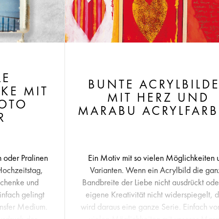
LE
BUNTE ACRYLBILD
KE MIT
MIT HERZ UND
OTO
MARABU ACRYLFAR
R
n oder Pralinen
Ein Motiv mit so vielen Möglichkeiten 
Hochzeitstag,
Varianten. Wenn ein Acrylbild die ga
eschenke und
Bandbreite der Liebe nicht ausdrückt ode
infach gelingt
eigene Kreativität nicht widerspiegelt, 
ansfer Medium.
wird daraus eine ganze Serie. Einfach vo