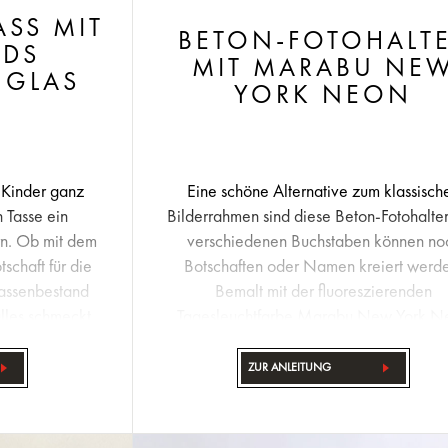
S MIT M
BETON-FOTOHALT
S P
MIT MARABU NE
LAS P
YORK NEON
 Kinder ganz
Eine schöne Alternative zum klassisch
n Tasse ein
Bilderrahmen sind diese Beton-Fotohalter
rn. Ob mit dem
verschiedenen Buchstaben können no
chaft für die
Botschaften oder Namen kreiert werd
Tassenbestand
Bemalt mit der fluoreszierenden
lles schmeckt
Tagesleuchtfarbe Marabu New York N
n aus einem
kann man sie nicht übersehen!
er trinkt!
ZUR ANLEITUNG