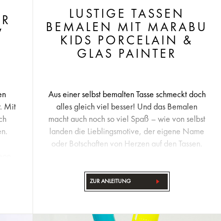
LUSTIGE TASSEN
ER
BEMALEN MIT MARABU
W
KIDS PORCELAIN &
GLAS PAINTER
en
Aus einer selbst bemalten Tasse schmeckt doch
. Mit
alles gleich viel besser! Und das Bemalen
ch
macht auch noch so viel Spaß – wie von selbst
en.
landen die Lieblingsmotive, der eigene Name
oder Botschaften von Herzen auf den Tassen.
eon
ZUR ANLEITUNG