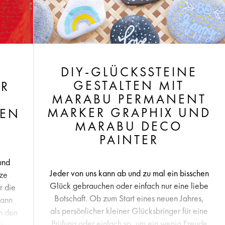
DIY-GLÜCKSSTEINE
GESTALTEN MIT
ER
MARABU PERMANENT
MARKER GRAPHIX UND
BEN
MARABU DECO
PAINTER
und
Jeder von uns kann ab und zu mal ein bisschen
nze
Glück gebrauchen oder einfach nur eine liebe
r die
Botschaft. Ob zum Start eines neuen Jahres,
dann
als persönlicher kleiner Glücksbringer für eine
n den
Prüfung oder einfach so, um ein wenig Freude