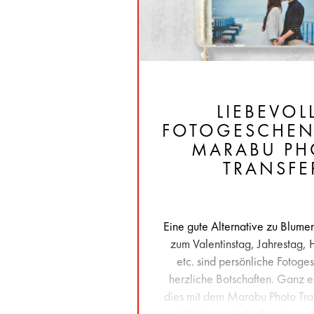
LIEBEVOL
FOTOGESCHEN
MARABU PH
TRANSFE
Eine gute Alternative zu Blume
zum Valentinstag, Jahrestag, 
etc. sind persönliche Fotog
herzliche Botschaften. Ganz e
dies mit dem Marabu Photo Tr