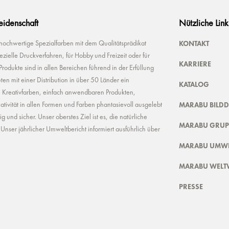
Leidenschaft
Nützliche Link
KONTAKT
 hochwertige Spezialfarben mit dem Qualitätsprädikat
ielle Druckverfahren, für Hobby und Freizeit oder für
KARRIERE
odukte sind in allen Bereichen führend in der Erfüllung
ten mit einer Distribution in über 50 Länder ein
KATALOG
n Kreativfarben, einfach anwendbaren Produkten,
MARABU BILD
ivität in allen Formen und Farben phantasievoll ausgelebt
und sicher. Unser oberstes Ziel ist es, die natürliche
MARABU GRUP
nser jährlicher Umweltbericht informiert ausführlich über
MARABU UMWE
MARABU WELT
PRESSE