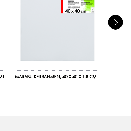
ML
MARABU KEILRAHMEN, 40 X 40 X 1,8 CM
MARABU AC
225 ML