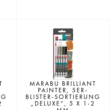
T
MARABU BRILLIANT
PAINTER, 5ER-
NG
BLISTER-SORTIERUNG
2
„DELUXE“, 5 X 1-2