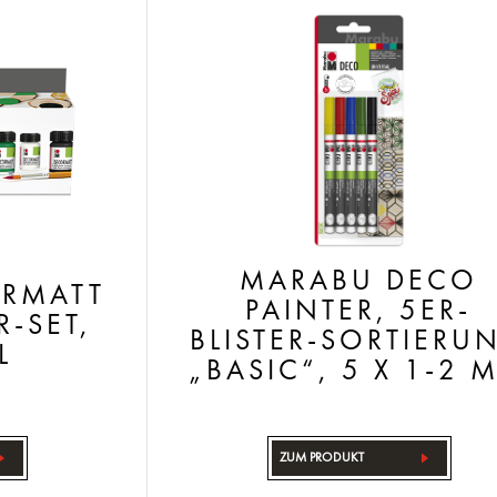
MARABU DECO
RMATT
PAINTER, 5ER-
R-SET,
BLISTER-SORTIERU
L
„BASIC“, 5 X 1-2 
ZUM PRODUKT