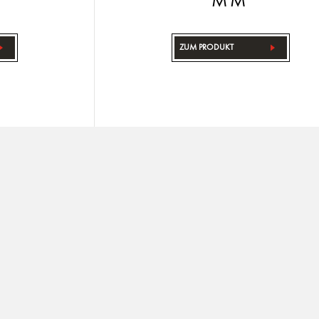
MM
ZUM PRODUKT
1
2
3
Leidenschaft
Nützliche Link
KONTAKT
 hochwertige Spezialfarben mit dem Qualitätsprädikat
ielle Druckverfahren, für Hobby und Freizeit oder für