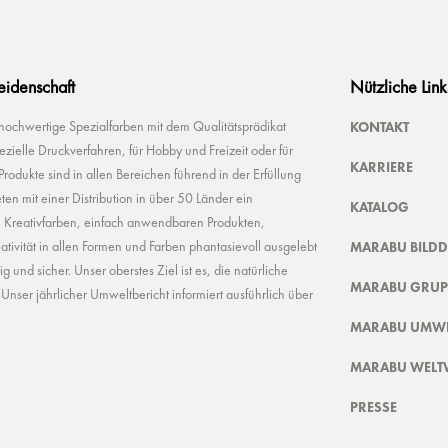
Leidenschaft
Nützliche Link
KONTAKT
 hochwertige Spezialfarben mit dem Qualitätsprädikat
ielle Druckverfahren, für Hobby und Freizeit oder für
KARRIERE
odukte sind in allen Bereichen führend in der Erfüllung
ten mit einer Distribution in über 50 Länder ein
KATALOG
n Kreativfarben, einfach anwendbaren Produkten,
MARABU BILD
ivität in allen Formen und Farben phantasievoll ausgelebt
und sicher. Unser oberstes Ziel ist es, die natürliche
MARABU GRUP
nser jährlicher Umweltbericht informiert ausführlich über
MARABU UMWE
MARABU WELT
PRESSE