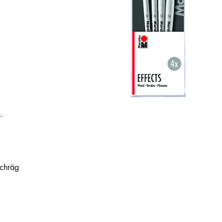
.
Schräg