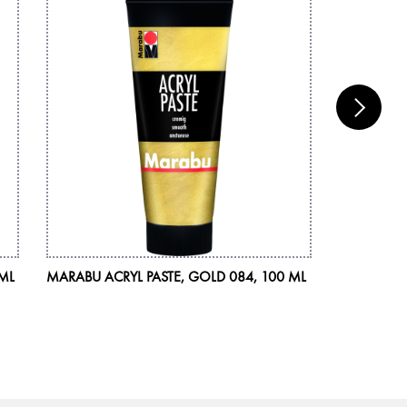
 ML
MARABU ACRYL PASTE, GOLD 084, 100 ML
MARABU MA
32 CM