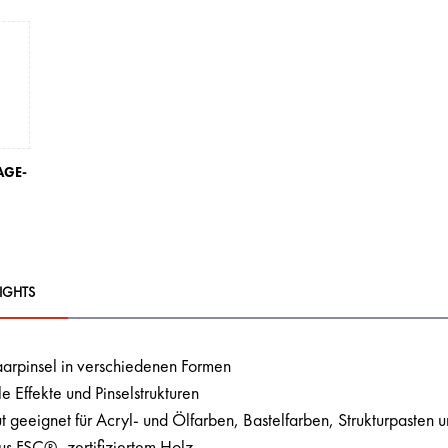
AGE-
IGHTS
aarpinsel in verschiedenen Formen
le Effekte und Pinselstrukturen
t geeignet für Acryl- und Ölfarben, Bastelfarben, Strukturpasten 
aus FSC®- zertifiziertem Holz