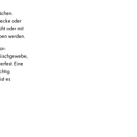
ächen.
hdecke oder
ht oder mit
eben werden.
or-
 Mischgewebe,
erfest. Eine
chtig
st es