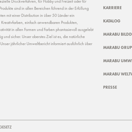
ielle Druckverfahren, für Hobby und Freizeit oder für
KARRIERE
odukte sind in allen Bereichen führend in der Erfüllung
ten mit einer Distribution in über 50 Länder ein
KATALOG
n Kreativfarben, einfach anwendbaren Produkten,
ivität in allen Formen und Farben phantasievoll ausgelebt
MARABU BILD
und sicher. Unser oberstes Ziel ist es, die natürliche
nser jährlicher Umweltbericht informiert ausführlich über
MARABU GRUP
MARABU UMWE
MARABU WELT
PRESSE
GESETZ