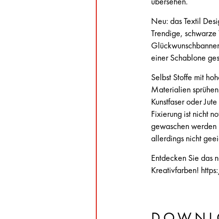
übersehen.
Neu: das Textil Des
Trendige, schwarze T
Glückwunschbanner m
einer Schablone ges
Selbst Stoffe mit h
Materialien sprühe
Kunstfaser oder Jute
Fixierung ist nicht
gewaschen werden (H
allerdings nicht gee
Entdecken Sie das 
Kreativfarben!
http
DOWNL