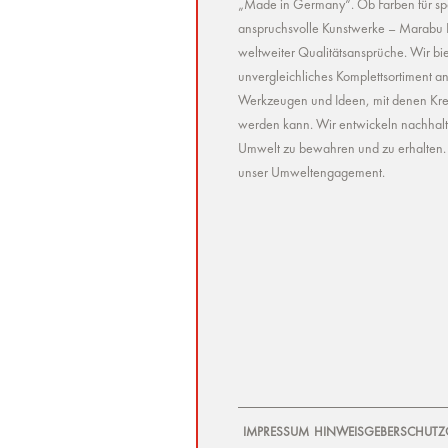
„Made in Germany“. Ob Farben für spez
anspruchsvolle Kunstwerke – Marabu Pr
weltweiter Qualitätsansprüche. Wir bie
unvergleichliches Komplettsortiment a
Werkzeugen und Ideen, mit denen Kreat
werden kann. Wir entwickeln nachhaltig 
Umwelt zu bewahren und zu erhalten. U
unser Umweltengagement.
IMPRESSUM
HINWEISGEBERSCHUTZ