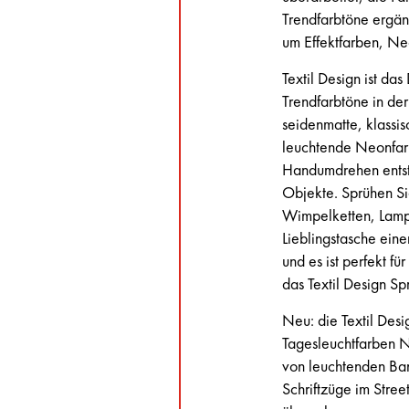
Trendfarbtöne ergä
um Effektfarben, Ne
Textil Design ist das
Trendfarbtöne in de
seidenmatte, klassi
leuchtende Neonfarb
Handumdrehen entst
Objekte. Sprühen S
Wimpelketten, Lampe
Lieblingstasche eine
und es ist perfekt f
das Textil Design S
Neu: die Textil Des
Tagesleuchtfarben
von leuchtenden Ba
Schriftzüge im Stre