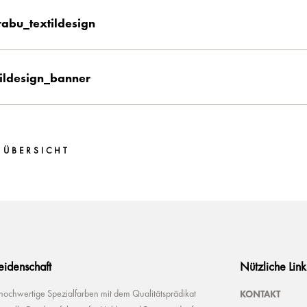
abu_textildesign
tildesign_banner
 ÜBERSICHT
Leidenschaft
Nützliche Link
KONTAKT
 hochwertige Spezialfarben mit dem Qualitätsprädikat