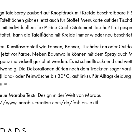
ign Tafelspray zaubert auf Knopfdruck mit Kreide beschreibbare Fl
afelflächen gibt es jetzt auch für Stoffe! Menükarte auf der Tisc
it individuellem Text? Eine Coole Statement-Tasche? Frei gesprü
taltet, kann die Tafelfläche mit Kreide immer wieder neu beschri
ohem Kunstfaseranteil wie Fahnen, Banner, Tischdecken oder Outdo
n jetzt vor Farbe. Neben Baumwolle können mit dem Spray auch
 ganz individuell gestaltet werden. Es ist schnelltrocknend und wett
 notwendig. Die Dekorationen dürfen nach dem Trocknen sogar vorsi
and- oder Feinwäsche bis 30°C, auf links). Für Alltagskleidung i
ignet.
neue Marabu Textil Design in der Welt von Marabu
s://www.marabu-creative.com/de/fashion-textil
OADS