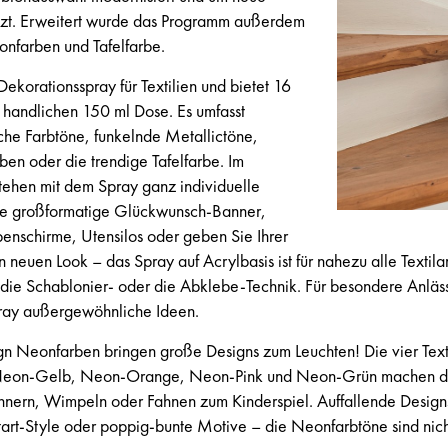
nzt. Erweitert wurde das Programm außerdem
onfarben und Tafelfarbe.
 Dekorationsspray für Textilien und bietet 16
r handlichen 150 ml Dose. Es umfasst
sche Farbtöne, funkelnde Metallictöne,
en oder die trendige Tafelfarbe. Im
ehen mit dem Spray ganz individuelle
ie großformatige Glückwunsch-Banner,
nschirme, Utensilos oder geben Sie Ihrer
n neuen Look – das Spray auf Acrylbasis ist für nahezu alle Textil
ür die Schablonier- oder die Abklebe-Technik. Für besondere Anläs
pray außergewöhnliche Ideen.
ign Neonfarben bringen große Designs zum Leuchten! Die vier Texti
 Neon-Gelb, Neon-Orange, Neon-Pink und Neon-Grün machen di
nnern, Wimpeln oder Fahnen zum Kinderspiel. Auffallende Design
etart-Style oder poppig-bunte Motive – die Neonfarbtöne sind nich