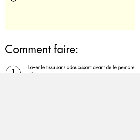
Comment faire:
Laver le tissu sans adoucissant avant de le peindre
afin d'éliminer l'apprêt. Sécher et repasser après
le lavage. Couvrir la zone de travail et préparer
les matériaux.
Commence par dessiner le motif en étoile avec un
crayon. Cela peut se faire soit à la main, soit avec
un gabarit. Les pièces à éparpiller en forme
d'étoile conviennent particulièrement bien comme