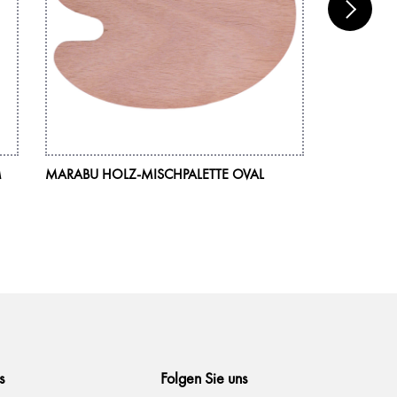
M
MARABU HOLZ-MISCHPALETTE OVAL
MARABU AC
225 ML
s
Folgen Sie uns