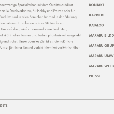
KONTAKT
 hochwertige Spezialfarben mit dem Qualitätsprädikat
ielle Druckverfahren, für Hobby und Freizeit oder für
KARRIERE
odukte sind in allen Bereichen führend in der Erfüllung
ten mit einer Distribution in über 50 Länder ein
KATALOG
n Kreativfarben, einfach anwendbaren Produkten,
MARABU BILD
ivität in allen Formen und Farben phantasievoll ausgelebt
und sicher. Unser oberstes Ziel ist es, die natürliche
MARABU GRUP
nser jährlicher Umweltbericht informiert ausführlich über
MARABU UMWE
MARABU WELT
PRESSE
ESETZ