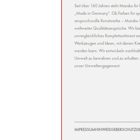
Seit über 160 Jahren steht Marabu für
„Made in Germany“. Ob Farben für spez
anspruchsvolle Kunstwerke – Marabu Pr
weltweiter Qualitätsansprüche. Wir bie
unvergleichliches Komplettsortiment a
Werkzeugen und Ideen, mit denen Kreat
werden kann. Wir entwickeln nachhaltig 
Umwelt zu bewahren und zu erhalten. U
unser Umweltengagement.
IMPRESSUM
HINWEISGEBERSCHUTZG