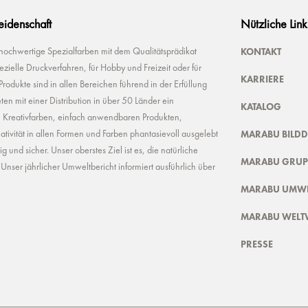
Leidenschaft
Nützliche Link
KONTAKT
 hochwertige Spezialfarben mit dem Qualitätsprädikat
ielle Druckverfahren, für Hobby und Freizeit oder für
KARRIERE
odukte sind in allen Bereichen führend in der Erfüllung
ten mit einer Distribution in über 50 Länder ein
KATALOG
n Kreativfarben, einfach anwendbaren Produkten,
MARABU BILD
ivität in allen Formen und Farben phantasievoll ausgelebt
und sicher. Unser oberstes Ziel ist es, die natürliche
MARABU GRUP
nser jährlicher Umweltbericht informiert ausführlich über
MARABU UMWE
MARABU WELT
PRESSE