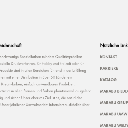
Leidenschaft
Nützliche Link
KONTAKT
 hochwertige Spezialfarben mit dem Qualitätsprädikat
ielle Druckverfahren, für Hobby und Freizeit oder für
KARRIERE
odukte sind in allen Bereichen führend in der Erfüllung
ten mit einer Distribution in über 50 Länder ein
KATALOG
n Kreativfarben, einfach anwendbaren Produkten,
MARABU BILD
ivität in allen Formen und Farben phantasievoll ausgelebt
und sicher. Unser oberstes Ziel ist es, die natürliche
MARABU GRUP
nser jährlicher Umweltbericht informiert ausführlich über
MARABU UMWE
MARABU WELT