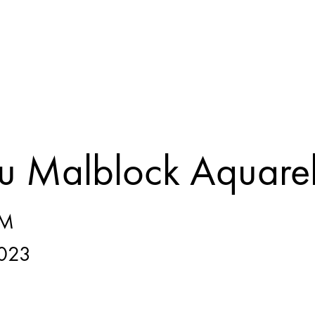
 Malblock Aquarel
CM
023