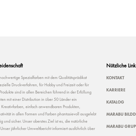
Leidenschaft
Nützliche Link
KONTAKT
 hochwertige Spezialfarben mit dem Qualitätsprädikat
ielle Druckverfahren, für Hobby und Freizeit oder für
KARRIERE
odukte sind in allen Bereichen führend in der Erfüllung
ten mit einer Distribution in über 50 Länder ein
KATALOG
n Kreativfarben, einfach anwendbaren Produkten,
MARABU BILD
ivität in allen Formen und Farben phantasievoll ausgelebt
und sicher. Unser oberstes Ziel ist es, die natürliche
MARABU GRUP
nser jährlicher Umweltbericht informiert ausführlich über