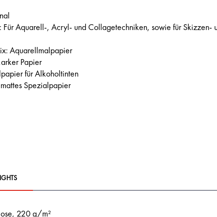
rnal
Für Aquarell-, Acryl- und Collagetechniken, sowie für Skizzen- 
x: Aquarellmalpapier
arker Papier
papier für Alkoholtinten
 mattes Spezialpapier
IGHTS
lose, 220 g/m²