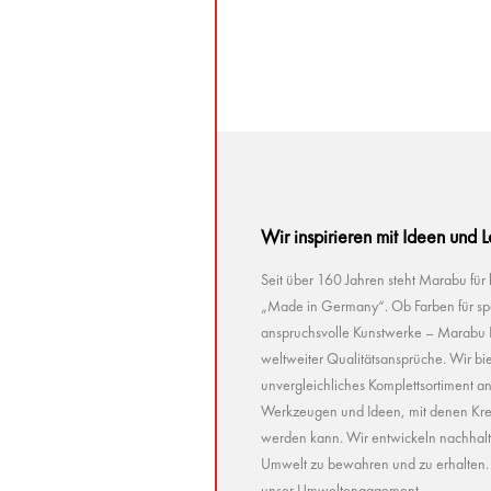
5 ML
Wir inspirieren mit Ideen und 
Seit über 160 Jahren steht Marabu für
„Made in Germany“. Ob Farben für spez
anspruchsvolle Kunstwerke – Marabu Pr
weltweiter Qualitätsansprüche. Wir bie
unvergleichliches Komplettsortiment a
Werkzeugen und Ideen, mit denen Kreat
werden kann. Wir entwickeln nachhaltig 
Umwelt zu bewahren und zu erhalten. U
unser Umweltengagement.