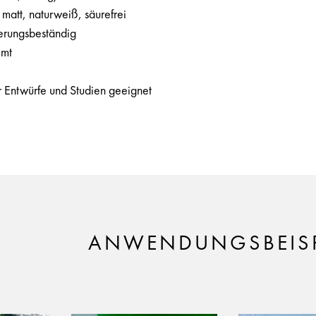
 matt, naturweiß, säurefrei
terungsbeständig
imt
r Entwürfe und Studien geeignet
ANWENDUNGSBEISP