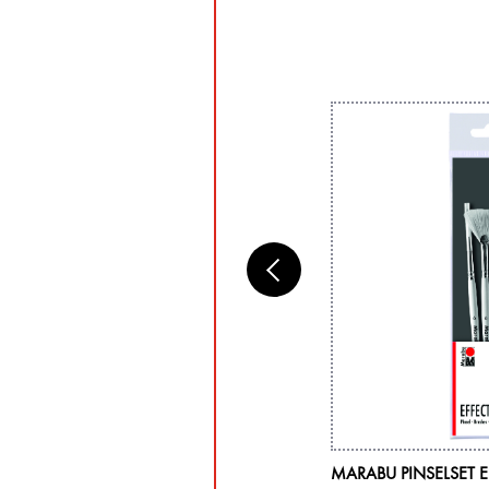
RABU ACRYL COLOR, BLATTGRÜN 282,
MARABU PINSELSET E