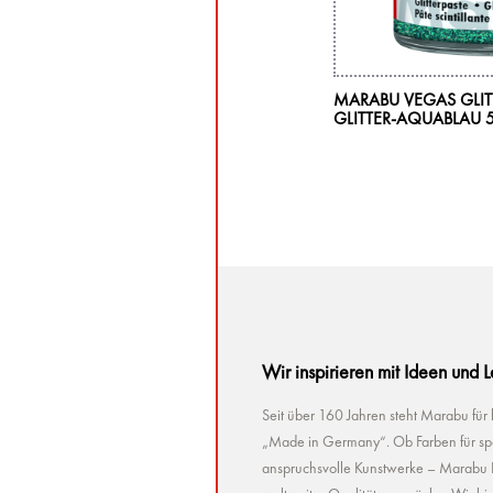
ARABU NEW YORK NEON
MARABU VEGAS GLITT
UORESZIERENDE SCHWARZLICHTFARBE,
GLITTER-AQUABLAU 5
ON-BLAU 355, 100 ML
Wir inspirieren mit Ideen und 
Seit über 160 Jahren steht Marabu für
„Made in Germany“. Ob Farben für spez
anspruchsvolle Kunstwerke – Marabu Pr