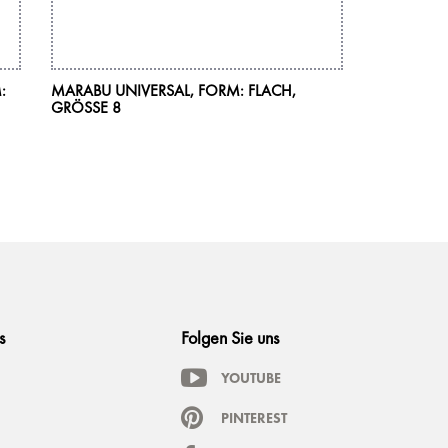
:
MARABU UNIVERSAL, FORM: FLACH,
MARABU 
GRÖSSE 8
FLUORESZI
NEON-BLAU
s
Folgen Sie uns
YOUTUBE
PINTEREST