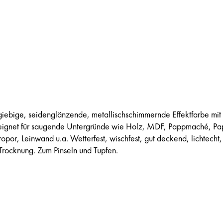
rgiebige, seidenglänzende, metallischschimmernde Effektfarbe mit
Geeignet für saugende Untergründe wie Holz, MDF, Pappmaché, Pa
ropor, Leinwand u.a. Wetterfest, wischfest, gut deckend, lichtecht,
 Trocknung. Zum Pinseln und Tupfen.