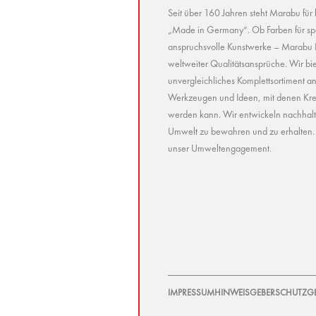
Seit über 160 Jahren steht Marabu für
„Made in Germany“. Ob Farben für spez
anspruchsvolle Kunstwerke – Marabu Pr
weltweiter Qualitätsansprüche. Wir bie
unvergleichliches Komplettsortiment a
Werkzeugen und Ideen, mit denen Kreat
werden kann. Wir entwickeln nachhaltig 
Umwelt zu bewahren und zu erhalten. U
unser Umweltengagement.
IMPRESSUM
HINWEISGEBERSCHUTZG