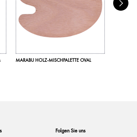
M
MARABU HOLZ-MISCHPALETTE OVAL
MARABU AC
225 ML
s
Folgen Sie uns