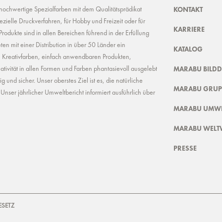
KONTAKT
 hochwertige Spezialfarben mit dem Qualitätsprädikat
ielle Druckverfahren, für Hobby und Freizeit oder für
KARRIERE
odukte sind in allen Bereichen führend in der Erfüllung
ten mit einer Distribution in über 50 Länder ein
KATALOG
n Kreativfarben, einfach anwendbaren Produkten,
MARABU BILD
ivität in allen Formen und Farben phantasievoll ausgelebt
und sicher. Unser oberstes Ziel ist es, die natürliche
MARABU GRUP
nser jährlicher Umweltbericht informiert ausführlich über
MARABU UMWE
MARABU WELT
PRESSE
ESETZ