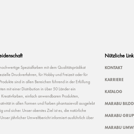
Leidenschaft
Nützliche Link
KONTAKT
 hochwertige Spezialfarben mit dem Qualitätsprädikat
ielle Druckverfahren, für Hobby und Freizeit oder für
KARRIERE
odukte sind in allen Bereichen führend in der Erfüllung
ten mit einer Distribution in über 50 Länder ein
KATALOG
n Kreativfarben, einfach anwendbaren Produkten,
MARABU BILD
ivität in allen Formen und Farben phantasievoll ausgelebt
und sicher. Unser oberstes Ziel ist es, die natürliche
MARABU GRUP
nser jährlicher Umweltbericht informiert ausführlich über
MARABU UMWE