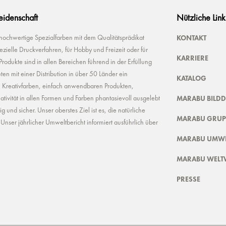
Leidenschaft
Nützliche Link
KONTAKT
 hochwertige Spezialfarben mit dem Qualitätsprädikat
ielle Druckverfahren, für Hobby und Freizeit oder für
KARRIERE
odukte sind in allen Bereichen führend in der Erfüllung
ten mit einer Distribution in über 50 Länder ein
KATALOG
n Kreativfarben, einfach anwendbaren Produkten,
MARABU BILD
ivität in allen Formen und Farben phantasievoll ausgelebt
und sicher. Unser oberstes Ziel ist es, die natürliche
MARABU GRUP
nser jährlicher Umweltbericht informiert ausführlich über
MARABU UMWE
MARABU WELT
PRESSE