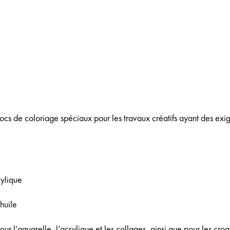
locs de coloriage spéciaux pour les travaux créatifs ayant des ex
rylique
‘huile
r l‘aquarelle, l‘acrylique et les collages, ainsi que pour les croq