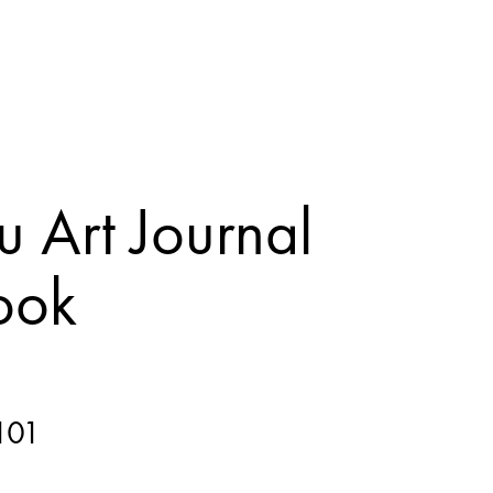
 Art Journal
ook
101