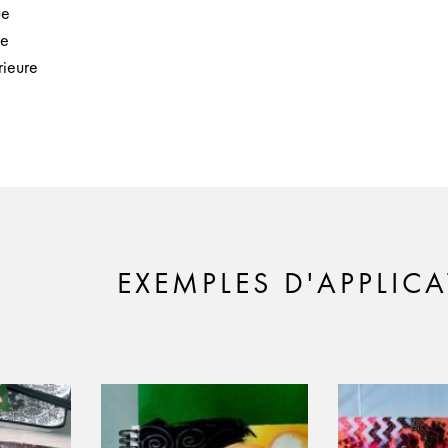
ue
ge
rieure
EXEMPLES D'APPLIC