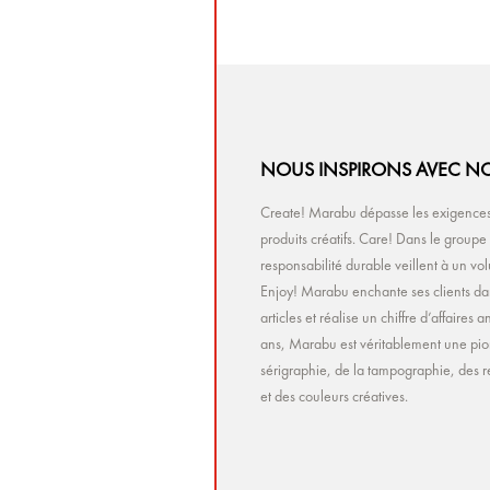
NOUS INSPIRONS AVEC NO
Create! Marabu dépasse les exigences 
produits créatifs. Care! Dans le group
responsabilité durable veillent à un v
Enjoy! Marabu enchante ses clients da
articles et réalise un chiffre d’affaire
ans, Marabu est véritablement une pio
sérigraphie, de la tampographie, des r
et des couleurs créatives.