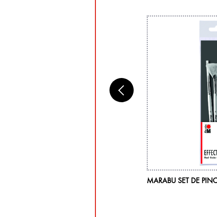
RABU ACRYL COLOR, CHLOROPHYLLE
MARABU SET DE PINC
2, 225 ML