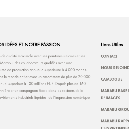
S IDÉES ET NOTRE PASSION
Liens Utiles
CONTACT
de qualité maximale avec ses peintures uniques et ses
e Marabu, des collaborateurs qualifiés avec une
NOUS REJOIN
olume de production annuelle supérieure à 4 000 tonnes.
ns le monde entier avec un assortiment de plus de 20 000
CATALOGUE
s annuel supérieur à 100 millions EUR. Depuis plus de 160
MARABU BASE 
nnière et un compagnon fiable dans les secteurs de la
D’IMAGES
evêtements industriels liquides, de l’impression numérique
MARABU GROU
MARABU RAPP
L’ENVIRONNE