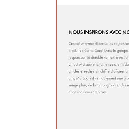
NOUS INSPIRONS AVEC NO
Create! Marabu dépasse les exigences 
produits créatifs. Care! Dans le group
responsabilité durable veillent à un v
Enjoy! Marabu enchante ses clients da
articles et réalise un chiffre d’affaire
ans, Marabu est véritablement une pio
sérigraphie, de la tampographie, des r
et des couleurs créatives.