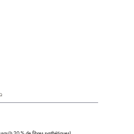
Q
(jusqu'à 20 % de fibres synthétiques)