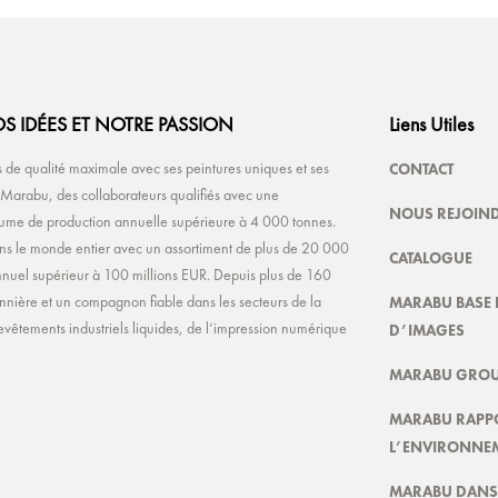
S IDÉES ET NOTRE PASSION
Liens Utiles
CONTACT
de qualité maximale avec ses peintures uniques et ses
e Marabu, des collaborateurs qualifiés avec une
NOUS REJOIN
olume de production annuelle supérieure à 4 000 tonnes.
ns le monde entier avec un assortiment de plus de 20 000
CATALOGUE
s annuel supérieur à 100 millions EUR. Depuis plus de 160
MARABU BASE 
nnière et un compagnon fiable dans les secteurs de la
D’IMAGES
evêtements industriels liquides, de l’impression numérique
MARABU GROU
MARABU RAPP
L’ENVIRONNE
MARABU DANS 