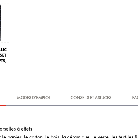
LIC
SET
TS,
MODES D‘EMPLOI
CONSEILS ET ASTUCES
FA
erselles à effets
 le papier, le carton, le bois, la céramique, le verre, les textiles 