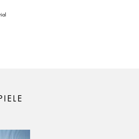
ial
IELE