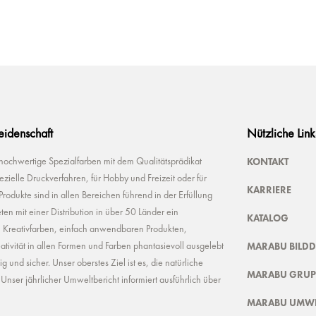
Leidenschaft
Nützliche Link
KONTAKT
 hochwertige Spezialfarben mit dem Qualitätsprädikat
ielle Druckverfahren, für Hobby und Freizeit oder für
KARRIERE
odukte sind in allen Bereichen führend in der Erfüllung
ten mit einer Distribution in über 50 Länder ein
KATALOG
n Kreativfarben, einfach anwendbaren Produkten,
MARABU BILD
ivität in allen Formen und Farben phantasievoll ausgelebt
und sicher. Unser oberstes Ziel ist es, die natürliche
MARABU GRUP
nser jährlicher Umweltbericht informiert ausführlich über
MARABU UMWE