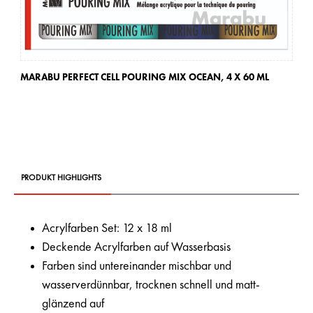
MARABU PERFECT CELL POURING MIX OCEAN,
4 X 60 ML
MA
PRODUKT HIGHLIGHTS
Acrylfarben Set: 12 x 18 ml
Deckende Acrylfarben auf Wasserbasis
Farben sind untereinander mischbar und
wasserverdünnbar, trocknen schnell und matt-
glänzend auf