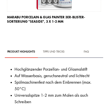
MARABU PORCELAIN & GLAS PAINTER 3ER-BLISTER-
MA
SORTIERUNG "SEASIDE",
3 X 1-2 MM
SO
PRODUKT HIGHLIGHTS
TIPPS UND TRICKS
FAQ
Hochglänzender Porzellan- und Glasmalstift
Auf Wasserbasis, geruchsneutral und lichtecht
Spülmaschinenfest nach dem Einbrennen (max.
50°C)
Universalspitze 1-2 mm zum Malen als auch
Schreiben