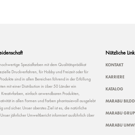
Leidenschaft
Nützliche Link
KONTAKT
 hochwertige Spezialfarben mit dem Qualitätsprädikat
ielle Druckverfahren, für Hobby und Freizeit oder für
KARRIERE
odukte sind in allen Bereichen führend in der Erfüllung
ten mit einer Distribution in über 50 Länder ein
KATALOG
n Kreativfarben, einfach anwendbaren Produkten,
MARABU BILD
ivität in allen Formen und Farben phantasievoll ausgelebt
und sicher. Unser oberstes Ziel ist es, die natürliche
MARABU GRUP
nser jährlicher Umweltbericht informiert ausführlich über
MARABU UMWE