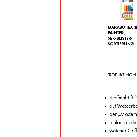
MARABU TEXTI
PAINTER,
5ER-BLISTER-
SORTIERUNG
PRODUKT HIGHL
Stoffmalstift f
auf Wasserba
der „Modemac
einfach in d
weicher Grif