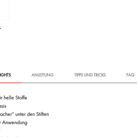
L
IGHTS
ANLEITUNG
TIPPS UND TRICKS
FAQ
ür helle Stoffe
sis
her” unter den Stiften
er Anwendung
f