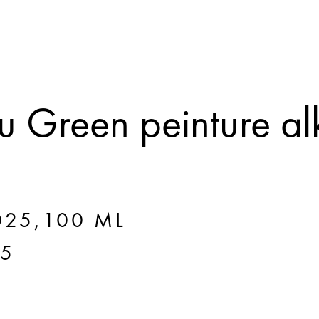
 Green peinture al
025,100 ML
25