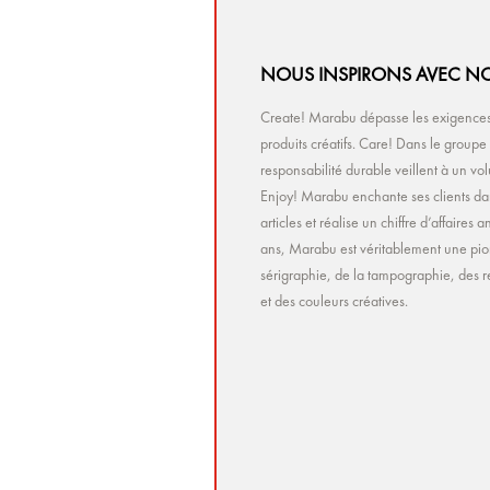
NOUS INSPIRONS AVEC NO
Create! Marabu dépasse les exigences 
produits créatifs. Care! Dans le group
responsabilité durable veillent à un v
Enjoy! Marabu enchante ses clients da
articles et réalise un chiffre d’affaire
ans, Marabu est véritablement une pio
sérigraphie, de la tampographie, des r
et des couleurs créatives.