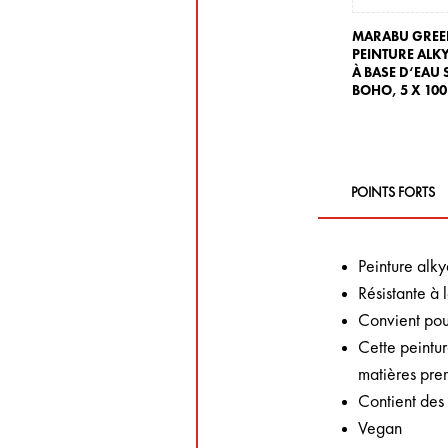
MARABU GRE
PEINTURE ALK
À BASE D‘EAU 
BOHO,
5 X 100
POINTS FORTS
Peinture alk
Résistante à 
Convient pour
Cette peintur
matières pre
Contient des
Vegan