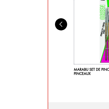
RABU GREEN COLLE UNIVERSELLE, 881,
MARABU SET DE PIN
0 ML
PINCEAUX