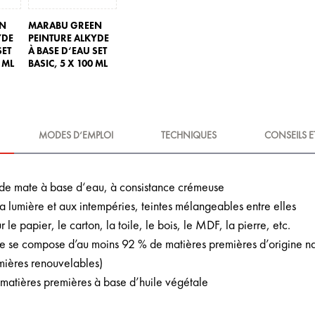
EN
MARABU GREEN
YDE
PEINTURE ALKYDE
SET
À BASE D‘EAU SET
 ML
BASIC,
5 X 100 ML
MODES D‘EMPLOI
TECHNIQUES
CONSEILS E
yde mate à base d‘eau, à consistance crémeuse
la lumière et aux intempéries, teintes mélangeables entre elles
 le papier, le carton, la toile, le bois, le MDF, la pierre, etc.
e se compose d’au moins 92 % de matières premières d’origine natu
mières renouvelables)
 matières premières à base d’huile végétale