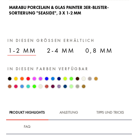
MARABU PORCELAIN & GLAS PAINTER 3ER-BLISTER-
MA
SORTIERUNG "SEASIDE",
3 X 1-2 MM
SO
IN DIESEN GRÖSSEN ERHÄLTLICH
1-2 MM
2-4 MM
0,8 MM
IN DIESEN FARBEN VERFÜGBAR
PRODUKT HIGHLIGHTS
ANLEITUNG
TIPPS UND TRICKS
FAQ