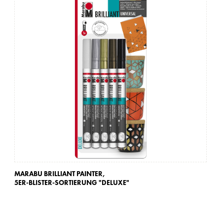
MARABU BRILLIANT PAINTER,
MA
5ER-BLISTER-SORTIERUNG "DELUXE"
2E