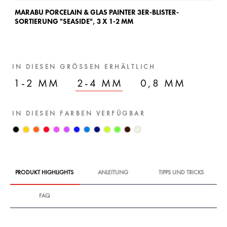
MARABU PORCELAIN & GLAS PAINTER 3ER-BLISTER-
MA
SORTIERUNG "SEASIDE",
3 X 1-2 MM
SO
IN DIESEN GRÖSSEN ERHÄLTLICH
1-2 MM
2-4 MM
0,8 MM
IN DIESEN FARBEN VERFÜGBAR
PRODUKT HIGHLIGHTS
ANLEITUNG
TIPPS UND TRICKS
FAQ