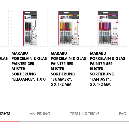
MARABU
MARABU
MARABU
GLAS
PORCELAIN & GLAS
PORCELAIN & GLAS
PORCELAIN & GLAS
PAINTER 3ER-
PAINTER 5ER-
PAINTER 5ER-
BLISTER-
BLISTER-
BLISTER-
SORTIERUNG
SORTIERUNG
SORTIERUNG
"ELEGANCE",
1 X 0
"SUMMER",
"FANTASY",
5 X 1-2 MM
5 X 1-2 MM
IGHTS
ANLEITUNG
TIPPS UND TRICKS
FAQ