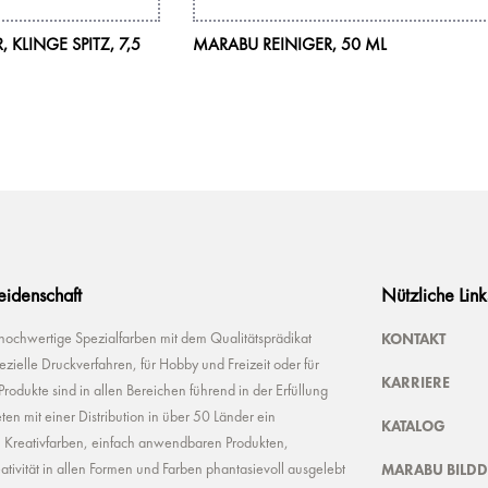
KLINGE SPITZ, 7,5
MARABU REINIGER, 50 ML
Leidenschaft
Nützliche Link
KONTAKT
 hochwertige Spezialfarben mit dem Qualitätsprädikat
ielle Druckverfahren, für Hobby und Freizeit oder für
KARRIERE
odukte sind in allen Bereichen führend in der Erfüllung
ten mit einer Distribution in über 50 Länder ein
KATALOG
n Kreativfarben, einfach anwendbaren Produkten,
MARABU BILD
ivität in allen Formen und Farben phantasievoll ausgelebt