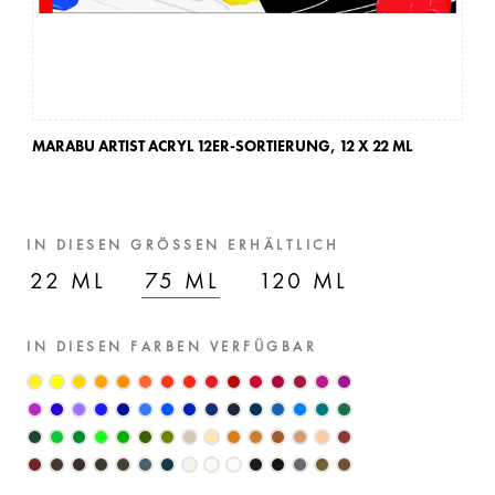
MARABU ARTIST ACRYL 12ER-SORTIERUNG,
12 X 22 ML
MA
IN DIESEN GRÖSSEN ERHÄLTLICH
22 ML
75 ML
120 ML
IN DIESEN FARBEN VERFÜGBAR