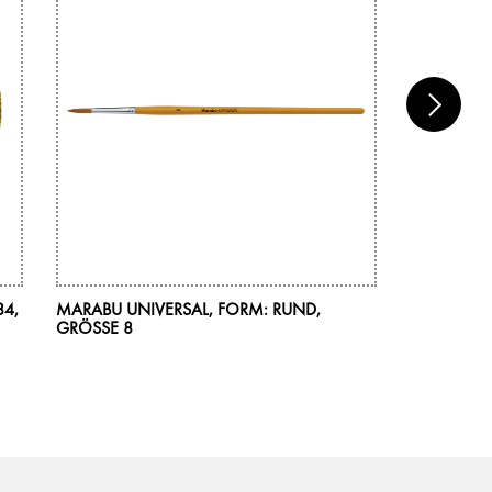
84,
MARABU UNIVERSAL, FORM: RUND,
MARABU DE
GRÖSSE 8
6 X 15 ML