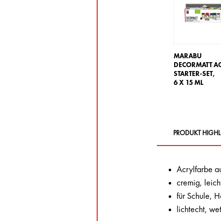
MARABU
DECORMATT A
STARTER-SET,
6 X 15 ML
PRODUKT HIGHL
Acrylfarbe a
cremig, leich
für Schule, 
lichtecht, wet