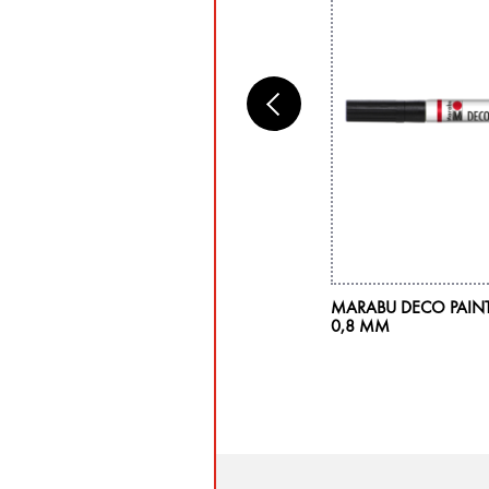
RABU DECORMATT ACRYL STARTER-SET,
MARABU DECO PAINT
X 15 ML
0,8 MM