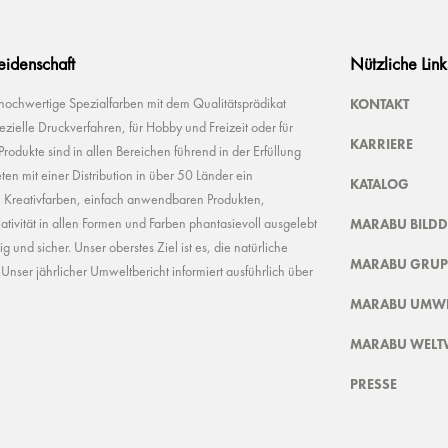
Leidenschaft
Nützliche Link
KONTAKT
 hochwertige Spezialfarben mit dem Qualitätsprädikat
ielle Druckverfahren, für Hobby und Freizeit oder für
KARRIERE
odukte sind in allen Bereichen führend in der Erfüllung
ten mit einer Distribution in über 50 Länder ein
KATALOG
n Kreativfarben, einfach anwendbaren Produkten,
MARABU BILD
ivität in allen Formen und Farben phantasievoll ausgelebt
und sicher. Unser oberstes Ziel ist es, die natürliche
MARABU GRUP
nser jährlicher Umweltbericht informiert ausführlich über
MARABU UMWE
MARABU WELT
PRESSE