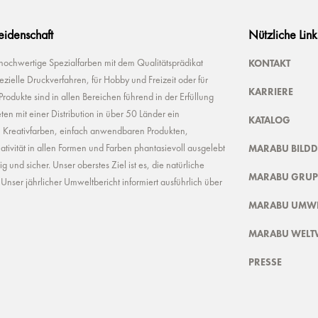
Leidenschaft
Nützliche Link
KONTAKT
 hochwertige Spezialfarben mit dem Qualitätsprädikat
ielle Druckverfahren, für Hobby und Freizeit oder für
KARRIERE
odukte sind in allen Bereichen führend in der Erfüllung
ten mit einer Distribution in über 50 Länder ein
KATALOG
n Kreativfarben, einfach anwendbaren Produkten,
MARABU BILD
ivität in allen Formen und Farben phantasievoll ausgelebt
und sicher. Unser oberstes Ziel ist es, die natürliche
MARABU GRUP
nser jährlicher Umweltbericht informiert ausführlich über
MARABU UMWE
MARABU WELT
PRESSE