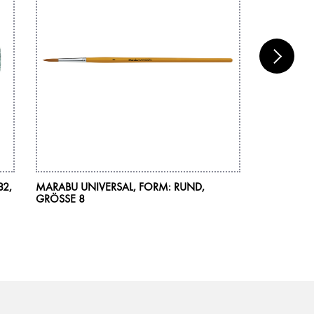
82,
MARABU UNIVERSAL, FORM: RUND,
MARABU BR
GRÖSSE 8
073, 0,8 