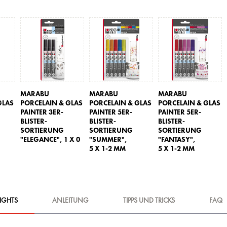
MARABU
MARABU
MARABU
GLAS
PORCELAIN & GLAS
PORCELAIN & GLAS
PORCELAIN & GLAS
PAINTER 3ER-
PAINTER 5ER-
PAINTER 5ER-
BLISTER-
BLISTER-
BLISTER-
SORTIERUNG
SORTIERUNG
SORTIERUNG
"ELEGANCE",
1 X 0
"SUMMER",
"FANTASY",
5 X 1-2 MM
5 X 1-2 MM
IGHTS
ANLEITUNG
TIPPS UND TRICKS
FAQ