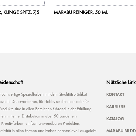
KLINGE SPITZ, 7,5
MARABU REINIGER, 50 ML
Leidenschaft
Nützliche Link
KONTAKT
 hochwertige Spezialfarben mit dem Qualitätsprädikat
ielle Druckverfahren, für Hobby und Freizeit oder für
KARRIERE
odukte sind in allen Bereichen führend in der Erfüllung
ten mit einer Distribution in über 50 Länder ein
KATALOG
n Kreativfarben, einfach anwendbaren Produkten,
MARABU BILD
ivität in allen Formen und Farben phantasievoll ausgelebt