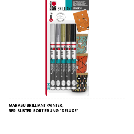
MARABU BRILLIANT PAINTER,
MA
5ER-BLISTER-SORTIERUNG "DELUXE"
2E