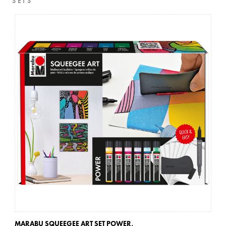
SETS
MARABU SQUEEGEE ART SET POWER,
MA