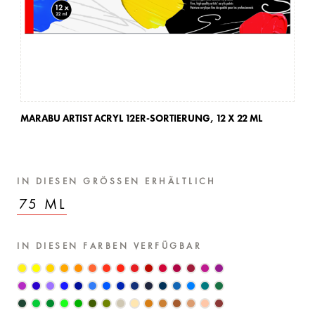
MARABU ARTIST ACRYL 12ER-SORTIERUNG,
12 X 22 ML
MA
IN DIESEN GRÖSSEN ERHÄLTLICH
75 ML
IN DIESEN FARBEN VERFÜGBAR