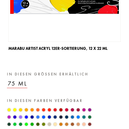
MARABU ARTIST ACRYL 12ER-SORTIERUNG,
12 X 22 ML
MA
IN DIESEN GRÖSSEN ERHÄLTLICH
75 ML
IN DIESEN FARBEN VERFÜGBAR