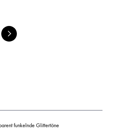
MARABU ACRYL
COLOR SET 6 X 80
ML,
arent funkelnde Glittertöne