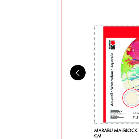
RABU KUNSTSTOFF-MISCHPALETTE
MARABU MALBLOCK A
AL
CM