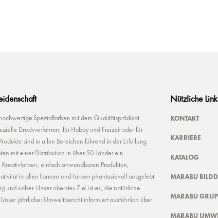
Leidenschaft
Nützliche Link
KONTAKT
 hochwertige Spezialfarben mit dem Qualitätsprädikat
ielle Druckverfahren, für Hobby und Freizeit oder für
KARRIERE
odukte sind in allen Bereichen führend in der Erfüllung
ten mit einer Distribution in über 50 Länder ein
KATALOG
n Kreativfarben, einfach anwendbaren Produkten,
MARABU BILD
ivität in allen Formen und Farben phantasievoll ausgelebt
und sicher. Unser oberstes Ziel ist es, die natürliche
MARABU GRUP
nser jährlicher Umweltbericht informiert ausführlich über
MARABU UMWE