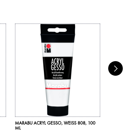
MARABU ACRYL GESSO, WEISS 808, 100 M
MARABU AR
L
COMBINA